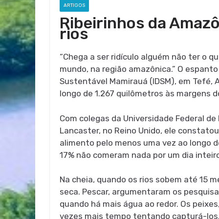
ARTIGOS
Ribeirinhos da Amazô
rios
“Chega a ser ridículo alguém não ter o q
mundo, na região amazônica.” O espanto 
Sustentável Mamirauá (IDSM), em Tefé, A
longo de 1.267 quilômetros às margens do
Com colegas da Universidade Federal de L
Lancaster, no Reino Unido, ele constatou
alimento pelo menos uma vez ao longo d
17% não comeram nada por um dia inteiro
Na cheia, quando os rios sobem até 15 m
seca. Pescar, argumentaram os pesquisad
quando há mais água ao redor. Os peixes, 
vezes mais tempo tentando capturá-los