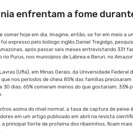
nia enfrentam a fome durante
ue comer hoje em dia. Imagine, então, se for em meio a 
foi expresso pelo biólogo inglês Daniel Tregidgo, pesqu
mazonas, após passar seis meses entrevistando 331 fam
 rio Purus, nos municípios de Lábrea e Beruri, no Amazo
avras (Ufla), em Minas Gerais, da Universidade Federal 
 que nos períodos de cheia 85% das famílias precisaram s
e 30 dias; 65% comeram menos do que gostariam; 33% pr
.
etros acima do nível normal, a taxa de captura de peixe
ores em um artigo publicado em abril na revista científ
a principal fonte de proteína dos ribeirinhos, ficam mais
.