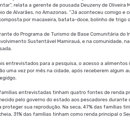
ntar”, relata a gerente de pousada Deuzeny de Oliveira 
pio de Alvarães, no Amazonas. “Já aconteceu comigo e c
omposta por macaxeira, batata-doce, bolinho de trigo o
grante do Programa de Turismo de Base Comunitária do In
volvimento Sustentável Mamirauá, e na comunidade, na 
sada.
 entrevistados para a pesquisa, o acesso a alimentos in
 vão uma vez por mês na cidade, após receberem algum a
regidgo.
famílias entrevistadas tinham quatro fontes de renda pr
ornecido pelo governo do estado aos pescadores durante 
a proteger sua reprodução. Na seca, 47% das famílias ti
cheia, 31% das famílias tinham como renda principal o S