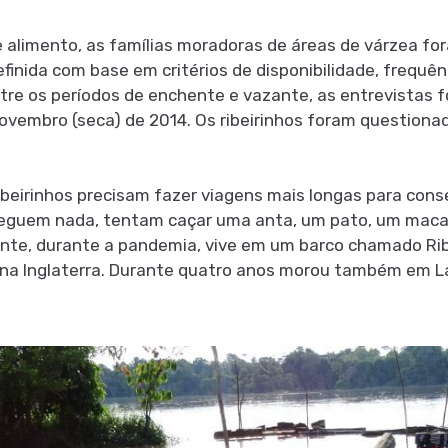
e alimento, as famílias moradoras de áreas de várzea fo
finida com base em critérios de disponibilidade, frequê
entre os períodos de enchente e vazante, as entrevistas
a novembro (seca) de 2014. Os ribeirinhos foram questiona
ribeirinhos precisam fazer viagens mais longas para cons
seguem nada, tentam caçar uma anta, um pato, um macaco
te, durante a pandemia, vive em um barco chamado Ribe
n, na Inglaterra. Durante quatro anos morou também em 