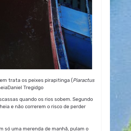
m trata os peixes pirapitinga (
Piaractus
heia
Daniel Tregidgo
o escassas quando os rios sobem. Segundo
eia e não correrem o risco de perder
mam só uma merenda de manhã, pulam o