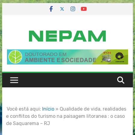
Skip
to
content
Você está aqui:
Início
»
Qualidade de vida, realidades
e conflitos do turismo na paisagem litoranea : o caso
de Saquarema – RJ