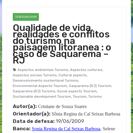
TESES EM 2009
Qualidade de vida,
realidades e conflitos
do turismo na
paisagem litoranea : o
caso de Saquarema –
RJ
Aspectos ambientais Turismo
,
Aspectos culturais
,
Aspectos sociais Turismo
,
Cultural aspects
,
Desenvolvimento sustentável Turismo
,
Environmental Aspects Tourism
,
Saquarema (RJ) Tourism
,
Saquarema (RJ) Turismo
,
Social aspects Tourism
,
Sustainable development Tourism
,
Tourism
,
Turismo
Autor(a):
Cristiane de Souza Soares
Orientador(a):
Sônia Regina da Cal Seixas Barbosa
Data de defesa:
19/06/2009
Banca:
,
Sonia Regina da Cal Seixas Barbosa
Selene