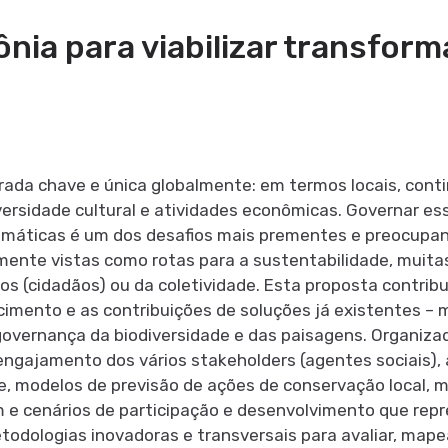
ia para viabilizar transform
ada chave e única globalmente: em termos locais, conti
versidade cultural e atividades econômicas. Governar e
imáticas é um dos desafios mais prementes e preocupan
nte vistas como rotas para a sustentabilidade, muitas 
os (cidadãos) ou da coletividade. Esta proposta contri
ecimento e as contribuições de soluções já existentes 
 governança da biodiversidade e das paisagens. Organiz
o engajamento dos vários stakeholders (agentes sociais)
se, modelos de previsão de ações de conservação local, 
 e cenários de participação e desenvolvimento que rep
odologias inovadoras e transversais para avaliar, mapea