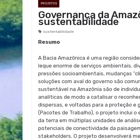
PROJETOS
Governança da Amazôn
sustentabilidade
sustentabilidade
Resumo
A Bacia Amazônica é uma região consider
leque enorme de serviços ambientais, di
pressões socioambientais, mudanças “cl
soluções com aval do governo são comume
sustentável na Amazônia são de indivídu
analíticas de modo a catalisar o reconh
dispersas, e voltadas para a proteção e
(Pacotes de Trabalho), o projeto inclui 
da terra em múltiplas unidades de análi
potenciais de conectividade da paisagem
stakeholders. O projeto desenvolverá met