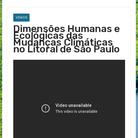
VÍDEOS
Dimensões Humanas e
Ecológicas das
Mudanças Climáticas
no Litoral de São Paulo