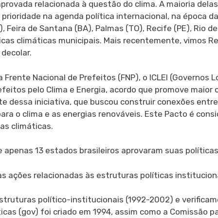
aprovada relacionada à questão do clima. A maioria delas
rioridade na agenda política internacional, na época d
Feira de Santana (BA), Palmas (TO), Recife (PE), Rio de 
icas climáticas municipais. Mais recentemente, vimos Re
decolar.
a Frente Nacional de Prefeitos (FNP), o ICLEI (Governos L
efeitos pelo Clima e Energia, acordo que promove maior
te dessa iniciativa, que buscou construir conexões entr
para o clima e as energias renováveis. Este Pacto é cons
as climáticas.
 apenas 13 estados brasileiros aprovaram suas políticas
ações relacionadas às estruturas políticas institucionai
struturas político-institucionais (1992-2002) e verific
icas (gov) foi criado em 1994, assim como a Comissão p