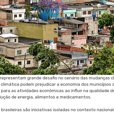
representam grande desafio no cenário das mudanças c
o climática podem prejudicar a economia dos municípios 
para as atividades econômicas ao influir na qualidade do
dução de energia, alimentos e medicamentos.
s brasileiras são iniciativas isoladas no contexto nacion