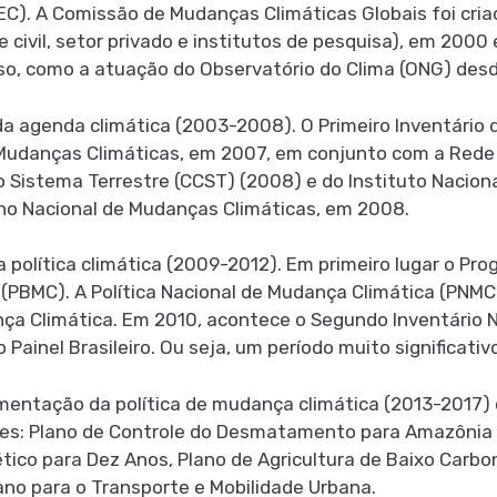
C). A Comissão de Mudanças Climáticas Globais foi cria
civil, setor privado e institutos de pesquisa), em 2000
sso, como a atuação do Observatório do Clima (ONG) des
a agenda climática (2003-2008). O Primeiro Inventário 
Mudanças Climáticas, em 2007, em conjunto com a Rede
do Sistema Terrestre (CCST) (2008) e do Instituto Nacio
lano Nacional de Mudanças Climáticas, em 2008.
 política climática (2009-2012). Em primeiro lugar o Pr
s (PBMC). A Política Nacional de Mudança Climática (PN
ça Climática. Em 2010, acontece o Segundo Inventário N
 Painel Brasileiro. Ou seja, um período muito significativ
lementação da política de mudança climática (2013-2017
res: Plano de Controle do Desmatamento para Amazônia L
co para Dez Anos, Plano de Agricultura de Baixo Carbon
ano para o Transporte e Mobilidade Urbana.