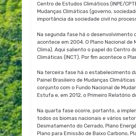
Centro de Estudos Climáticos (INPE/CPTE
Mudanças Climáticas (governo, sociedade 
importância da sociedade civil no proce
Na segunda fase há o desenvolvimento d
acontece em 2004. O Plano Nacional de 
Clima). Aqui saliento o papel do Centro 
Climáticas (INCT). Por fim acontece o P
Na terceira fase há o estabelecimento da
Painel Brasileiro de Mudanças Climática
conjunto com o Fundo Nacional de Mudan
Estufa e, em 2012, o Primeiro Relatório do
Na quarta fase ocorre, portanto, a imp
todos os biomas nacionais e vários seto
Desmatamento do Cerrado, Plano Energéti
Plano para Emissão de Baixo Carbono, Pl