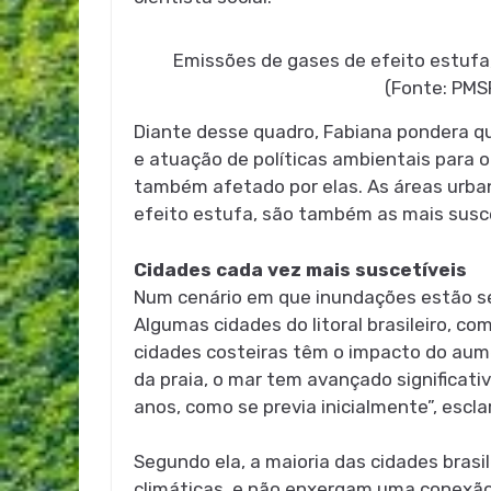
Emissões de gases de efeito estufa,
(Fonte: PMS
Diante desse quadro, Fabiana pondera qu
e atuação de políticas ambientais para o
também afetado por elas. As áreas urba
efeito estufa, são também as mais susc
Cidades cada vez mais suscetíveis
Num cenário em que inundações estão se
Algumas cidades do litoral brasileiro, c
cidades costeiras têm o impacto do aume
da praia, o mar tem avançado significat
anos, como se previa inicialmente”, escla
Segundo ela, a maioria das cidades bras
climáticas, e não enxergam uma conexão