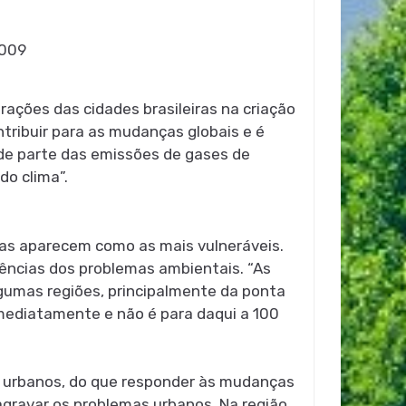
2009
ações das cidades brasileiras na criação
ntribuir para as mudanças globais e é
de parte das emissões de gases de
o clima”.
ras aparecem como as mais vulneráveis.
uências dos problemas ambientais. “As
lgumas regiões, principalmente da ponta
imediatamente e não é para daqui a 100
as urbanos, do que responder às mudanças
gravar os problemas urbanos. Na região