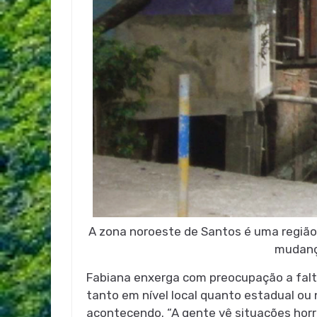
A zona noroeste de Santos é uma região
mudança
Fabiana enxerga com preocupação a falt
tanto em nível local quanto estadual ou
acontecendo. “A gente vê situações horr