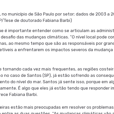
 no município de São Paulo por setor; dados de 2003 a 
P/Tese de doutorado Fabiana Barbi)
e é importante entender como se articulam as administr
 desafio das mudanças climáticas. “O nível local pode co
nas, ao mesmo tempo que são as responsáveis por gran
etíveis a enfrentarem os impactos severos da mudança d
 tornando cada vez mais frequentes, as regiões costei
omo no caso de Santos (SP), já estão sofrendo as conseq
nto do nível do mar. Santos já sente isso, porque em a
ivamente. É algo que eles já estão tendo que responder 
rece Fabiana Barbi.
ileiras estão mais preocupadas em resolver os problem
 entre as duas questões. “As mudanças climáticas vão a