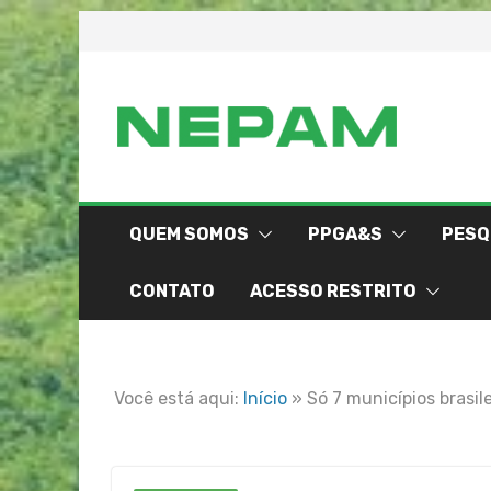
Skip
to
content
QUEM SOMOS
PPGA&S
PESQ
CONTATO
ACESSO RESTRITO
Você está aqui:
Início
»
Só 7 municípios brasil